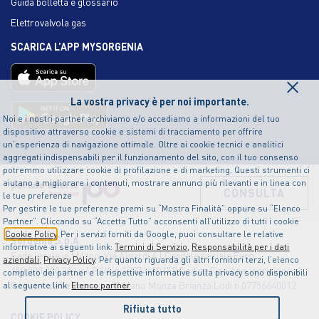
Guida bolletta e glossario
Elettrovalvola gas
SCARICA L’APP MYSORGENIA
×
La vostra privacy è per noi importante.
Noi e i nostri partner archiviamo e/o accediamo a informazioni del tuo
dispositivo attraverso cookie e sistemi di tracciamento per offrire
un’esperienza di navigazione ottimale. Oltre ai cookie tecnici e analitici
aggregati indispensabili per il funzionamento del sito, con il tuo consenso
potremmo utilizzare cookie di profilazione e di marketing. Questi strumenti ci
aiutano a migliorare i contenuti, mostrare annunci più rilevanti e in linea con
CONSULTA
le tue preferenze
Per gestire le tue preferenze premi su “Mostra Finalità” oppure su “Elenco
Partner”. Cliccando su “Accetta Tutto” acconsenti all’utilizzo di tutti i cookie
Cookie Policy
. Per i servizi forniti da Google, puoi consultare le relative
Sorgenia S.p.A
informative ai seguenti link:
Termini di Servizio
,
Responsabilità per i dati
Sede legale in Milano, Via Algardi 4 | Capitale sociale Euro
aziendali
,
Privacy Policy
. Per quanto riguarda gli altri fornitori terzi, l’elenco
150.000.000,00 i.v. | P.IVA n.12874490159 Codice Fiscale e Iscrizione al
completo dei partner e le rispettive informative sulla privacy sono disponibili
Registro delle Imprese di Milano Monza Brianza Lodi n.07756640012
al seguente link:
Elenco partner
Rifiuta tutto
COOKIE POLICY