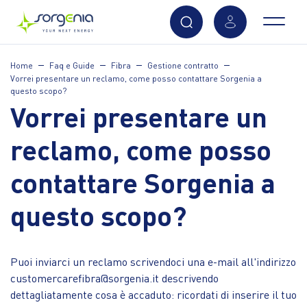
Vai
Home
Faq e Guide
Fibra
Gestione contratto
al
Vorrei presentare un reclamo, come posso contattare Sorgenia a
contenuto
questo scopo?
principale
Vorrei presentare un
reclamo, come posso
contattare Sorgenia a
questo scopo?
Puoi inviarci un reclamo scrivendoci una e-mail all'indirizzo
customercarefibra@sorgenia.it descrivendo
dettagliatamente cosa è accaduto: ricordati di inserire il tuo