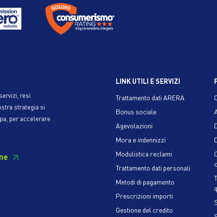
LINK UTILI E SERVIZI
ervizi, resi
Trattamento dati ARERA
ostra strategia si
Bonus sociale
gia, per accelerare
Agevolazioni
Mora e indennizzi
D
Modulistica reclami
ne
c
Trattamento dati personali
Metodi di pagamento
q
Prescrizioni importi
S
Gestione del credito