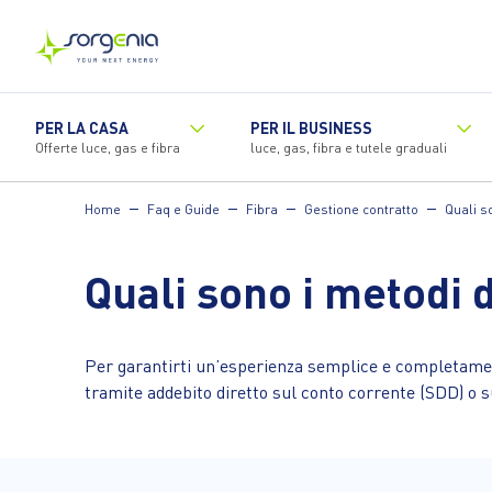
Vai
al
contenuto
principale
PER LA CASA
PER IL BUSINESS
Offerte luce, gas e fibra
luce, gas, fibra e tutele graduali
Home
Faq e Guide
Fibra
Gestione contratto
Quali s
Quali sono i metodi d
Per garantirti un’esperienza semplice e completament
tramite addebito diretto sul conto corrente (SDD) o su