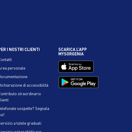
PER I NOSTRI CLIENTI
SCARICA L’APP
MYSORGENIA
Contatti
Area personale
Documentazione
ichiarazione di accessibilità
Contributo straordinario
lienti
Telefonate sospette? Segnala
ui!
ervizio a tutele graduali
Servizio vulnerabilità gas