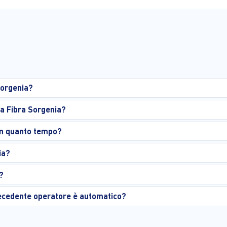
Sorgenia?
la Fibra Sorgenia?
 in quanto tempo?
ia?
?
precedente operatore è automatico?