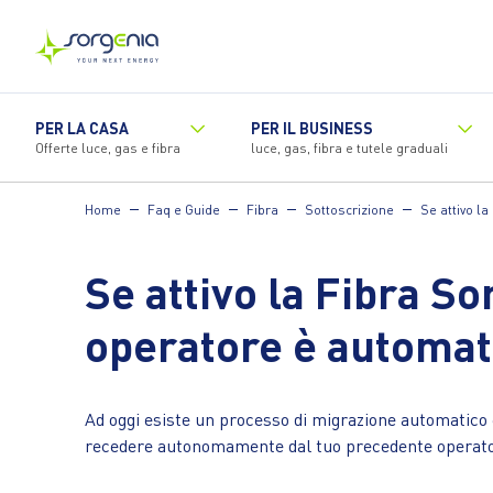
Vai
al
contenuto
principale
PER LA CASA
PER IL BUSINESS
Offerte luce, gas e fibra
luce, gas, fibra e tutele graduali
Home
Faq e Guide
Fibra
Sottoscrizione
Se attivo l
Se attivo la Fibra S
operatore è automat
Ad oggi esiste un processo di migrazione automatico e
recedere autonomamente dal tuo precedente operato