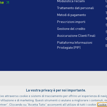
Modulistica reclami
ne
c
Trattamento dati personali
Metodi di pagamento
q
Prescrizioni importi
S
Gestione del credito
Assicurazione Clienti Finali
Piattaforma Informazioni
Privilegiate (PIP)
La vostra privacy è per noi importante.
ivo attraverso cookie e sistemi di tracciamento per offrire un’esperienza di naviga
ofilazione e di marketing. Questi strumenti ci aiutano a migliorare i contenuti, m
ner”. Cliccando su “Accetta Tutto” acconsenti all’utilizzo di tutti i cookie
Cookie 
000.000,00 i.v. | P.IVA n.12874490159 Codice Fiscale e