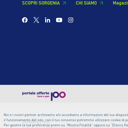
SCOPRI SORGENIA
CHI SIAMO
Magazi
Noi e i nostri partner archiviamo e/o accediamo a informazioni del tuo disposit
il funzionamento del sito, con il tuo consenso potremmo utilizzare cookie di pr
Sorgenia S.p.A
Per gestire le tue preferenze premi su “Mostra Finalità” oppure su “Elenco Part
Sede legale in Milano, Via Algardi 4 | Capitale sociale Euro 150.