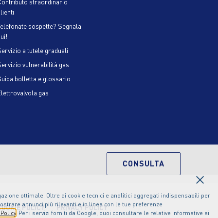
Contributo straordinario
lienti
Telefonate sospette? Segnala
ui!
ervizio a tutele graduali
Servizio vulnerabilità gas
Guida bolletta e glossario
Elettrovalvola gas
CONSULTA
×
zione ottimale. Oltre ai cookie tecnici e analitici aggregati indispensabili per
ostrare annunci più rilevanti e in linea con le tue preferenze
COOKIE POLICY
PRIVACY POLICY
Policy
. Per i servizi forniti da Google, puoi consultare le relative informative ai