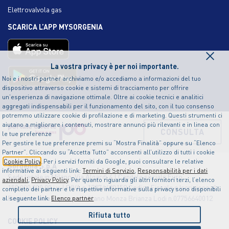
Elettrovalvola gas
SCARICA L’APP MYSORGENIA
×
La vostra privacy è per noi importante.
Noi e i nostri partner archiviamo e/o accediamo a informazioni del tuo
dispositivo attraverso cookie e sistemi di tracciamento per offrire
un’esperienza di navigazione ottimale. Oltre ai cookie tecnici e analitici
aggregati indispensabili per il funzionamento del sito, con il tuo consenso
potremmo utilizzare cookie di profilazione e di marketing. Questi strumenti ci
aiutano a migliorare i contenuti, mostrare annunci più rilevanti e in linea con
CONSULTA
le tue preferenze
Per gestire le tue preferenze premi su “Mostra Finalità” oppure su “Elenco
Partner”. Cliccando su “Accetta Tutto” acconsenti all’utilizzo di tutti i cookie
Cookie Policy
. Per i servizi forniti da Google, puoi consultare le relative
Sorgenia S.p.A
informative ai seguenti link:
Termini di Servizio
,
Responsabilità per i dati
Sede legale in Milano, Via Algardi 4 | Capitale sociale Euro
aziendali
,
Privacy Policy
. Per quanto riguarda gli altri fornitori terzi, l’elenco
150.000.000,00 i.v. | P.IVA n.12874490159 Codice Fiscale e Iscrizione al
completo dei partner e le rispettive informative sulla privacy sono disponibili
Registro delle Imprese di Milano Monza Brianza Lodi n.07756640012
al seguente link:
Elenco partner
Rifiuta tutto
COOKIE POLICY