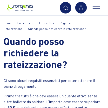
Vai
Home
Faq e Guide
Luce e Gas
Pagamenti
al
Rateizzazione
Quando posso richiedere la rateizzazione?
contenuto
principale
Quando posso
richiedere la
rateizzazione?
Ci sono alcuni requisiti essenziali per poter ottenere il
piano di pagamento.
Primo tra tutti è che devi essere un cliente attivo senza
altre bollette da saldare. L’importo deve essere superiore
ai
50 €
e la richiesta deve essere effettuata entro