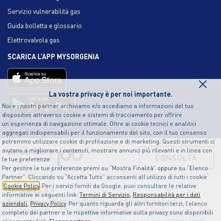
Servizio vulnerabilità gas
Guida bolletta e glossario
Elettrovalvola gas
SCARICA L’APP MYSORGENIA
×
La vostra privacy è per noi importante.
Noi e i nostri partner archiviamo e/o accediamo a informazioni del tuo
dispositivo attraverso cookie e sistemi di tracciamento per offrire
un’esperienza di navigazione ottimale. Oltre ai cookie tecnici e analitici
aggregati indispensabili per il funzionamento del sito, con il tuo consenso
potremmo utilizzare cookie di profilazione e di marketing. Questi strumenti ci
aiutano a migliorare i contenuti, mostrare annunci più rilevanti e in linea con
CONSULTA
le tue preferenze
Per gestire le tue preferenze premi su “Mostra Finalità” oppure su “Elenco
Partner”. Cliccando su “Accetta Tutto” acconsenti all’utilizzo di tutti i cookie
Cookie Policy
. Per i servizi forniti da Google, puoi consultare le relative
Sorgenia S.p.A
informative ai seguenti link:
Termini di Servizio
,
Responsabilità per i dati
Sede legale in Milano, Via Algardi 4 | Capitale sociale Euro
aziendali
,
Privacy Policy
. Per quanto riguarda gli altri fornitori terzi, l’elenco
150.000.000,00 i.v. | P.IVA n.12874490159 Codice Fiscale e Iscrizione al
completo dei partner e le rispettive informative sulla privacy sono disponibili