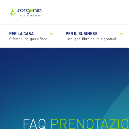
Vai
al
contenuto
principale
PER LA CASA
PER IL BUSINESS
Offerte luce, gas e fibra
luce, gas, fibra e tutele graduali
FAQ
PRENOTAZIO