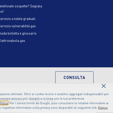
Telefonate sospette? Segnala
ui!
ervizio a tutele graduali
Servizio vulnerabilità gas
Guida bolletta e glossario
Elettrovalvola gas
CONSULTA
×
zione ottimale. Oltre ai cookie tecnici e analitici aggregati indispensabili per
ostrare annunci più rilevanti e in linea con le tue preferenze
COOKIE POLICY
PRIVACY POLICY
Policy
. Per i servizi forniti da Google, puoi consultare le relative informative ai
le rispettive informative sulla privacy sono disponibili al seguente link:
Elenco