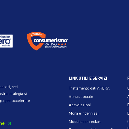
LINK UTILI E SERVIZI
ervizi, resi
Trattamento dati ARERA
ostra strategia si
Bonus sociale
gia, per accelerare
Agevolazioni
Mora e indennizzi
D
Modulistica reclami
ne
c