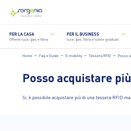
Vai
al
contenuto
principale
PER LA CASA
PER IL BUSINESS
Offerte luce, gas e fibra
luce, gas, fibra e tutele graduali
Home
Faq e Guide
E-mobility
Tessera RFID
Posso a
Posso acquistare più
Si, è possibile acquistare più di una tessera RFID ma