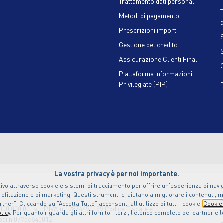
Trattamento dati personali
Metodi di pagamento
q
Prescrizioni importi
S
Gestione del credito
Assicurazione Clienti Finali
Piattaforma Informazioni
Privilegiate (PIP)
La vostra privacy è per noi importante.
ivo attraverso cookie e sistemi di tracciamento per offrire un’esperienza di naviga
ofilazione e di marketing. Questi strumenti ci aiutano a migliorare i contenuti, m
ner”. Cliccando su “Accetta Tutto” acconsenti all’utilizzo di tutti i cookie
Cookie 
000.000,00 i.v. | P.IVA n.12874490159 Codice Fiscale e
licy
. Per quanto riguarda gli altri fornitori terzi, l’elenco completo dei partner e 
Lodi n.07756640012