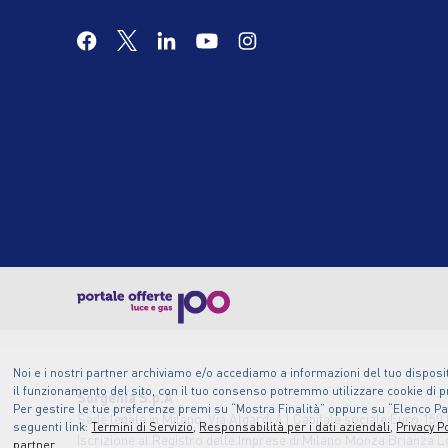
Noi e i nostri partner archiviamo e/o accediamo a informazioni del tuo disposit
il funzionamento del sito, con il tuo consenso potremmo utilizzare cookie di pr
Sorgenia S.p.A
Per gestire le tue preferenze premi su “Mostra Finalità” oppure su “Elenco Part
Sede legale in Milano, Via Algardi 4 | Capitale sociale Euro 150.
seguenti link:
Termini di Servizio
,
Responsabilità per i dati aziendali
,
Privacy Po
Iscrizione al Registro delle Imprese di Milano Monza Brianza 
partner