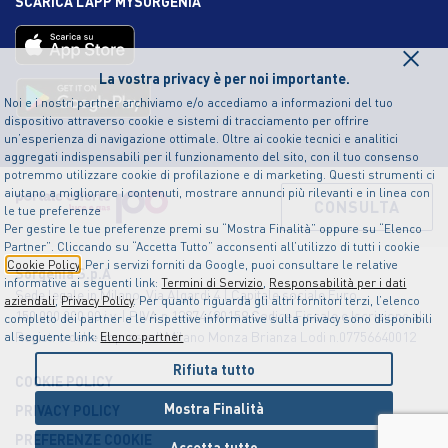
SCARICA L’APP MYSORGENIA
×
La vostra privacy è per noi importante.
Noi e i nostri partner archiviamo e/o accediamo a informazioni del tuo
dispositivo attraverso cookie e sistemi di tracciamento per offrire
un’esperienza di navigazione ottimale. Oltre ai cookie tecnici e analitici
aggregati indispensabili per il funzionamento del sito, con il tuo consenso
potremmo utilizzare cookie di profilazione e di marketing. Questi strumenti ci
aiutano a migliorare i contenuti, mostrare annunci più rilevanti e in linea con
CONSULTA
le tue preferenze
Per gestire le tue preferenze premi su “Mostra Finalità” oppure su “Elenco
Partner”. Cliccando su “Accetta Tutto” acconsenti all’utilizzo di tutti i cookie
Cookie Policy
. Per i servizi forniti da Google, puoi consultare le relative
Sorgenia S.p.A
informative ai seguenti link:
Termini di Servizio
,
Responsabilità per i dati
Sede legale in Milano, Via Algardi 4 | Capitale sociale Euro
aziendali
,
Privacy Policy
. Per quanto riguarda gli altri fornitori terzi, l’elenco
150.000.000,00 i.v. | P.IVA n.12874490159 Codice Fiscale e Iscrizione al
completo dei partner e le rispettive informative sulla privacy sono disponibili
Registro delle Imprese di Milano Monza Brianza Lodi n.07756640012
al seguente link:
Elenco partner
Rifiuta tutto
COOKIE POLICY
Mostra Finalità
PRIVACY POLICY
PREFERENZE COOKIE
Accetta tutto