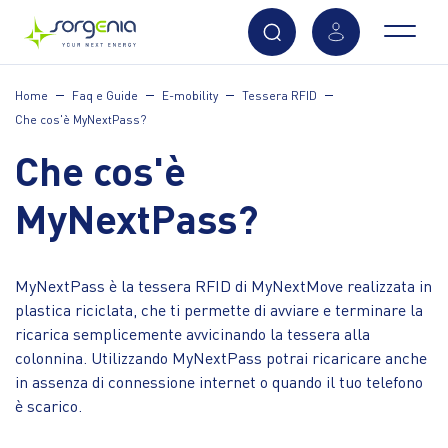
Vai
Home
Faq e Guide
E-mobility
Tessera RFID
al
Che cos'è MyNextPass?
contenuto
principale
Che cos'è
MyNextPass?
MyNextPass è la tessera RFID di MyNextMove realizzata in
plastica riciclata, che ti permette di avviare e terminare la
ricarica semplicemente avvicinando la tessera alla
colonnina. Utilizzando MyNextPass potrai ricaricare anche
in assenza di connessione internet o quando il tuo telefono
è scarico.