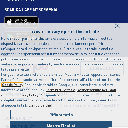
SCARICA L’APP MYSORGENIA
×
La vostra privacy è per noi importante.
Noi e i nostri partner archiviamo e/o accediamo a informazioni del tuo
dispositivo attraverso cookie e sistemi di tracciamento per offrire
un’esperienza di navigazione ottimale. Oltre ai cookie tecnici e analitici
aggregati indispensabili per il funzionamento del sito, con il tuo consenso
potremmo utilizzare cookie di profilazione e di marketing. Questi strumenti ci
aiutano a migliorare i contenuti, mostrare annunci più rilevanti e in linea con
CONSULTA
le tue preferenze
Per gestire le tue preferenze premi su “Mostra Finalità” oppure su “Elenco
Partner”. Cliccando su “Accetta Tutto” acconsenti all’utilizzo di tutti i cookie
Cookie Policy
. Per i servizi forniti da Google, puoi consultare le relative
Sorgenia S.p.A
informative ai seguenti link:
Termini di Servizio
,
Responsabilità per i dati
Sede legale in Milano, Via Algardi 4 | Capitale sociale Euro
aziendali
,
Privacy Policy
. Per quanto riguarda gli altri fornitori terzi, l’elenco
150.000.000,00 i.v. | P.IVA n.12874490159 Codice Fiscale e Iscrizione al
completo dei partner e le rispettive informative sulla privacy sono disponibili
Registro delle Imprese di Milano Monza Brianza Lodi n.07756640012
al seguente link:
Elenco partner
Rifiuta tutto
COOKIE POLICY
Mostra Finalità
PRIVACY POLICY