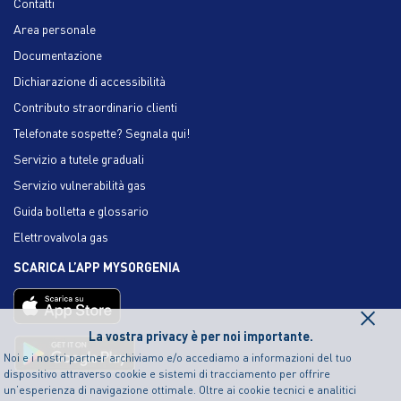
Contatti
Area personale
Documentazione
Dichiarazione di accessibilità
Contributo straordinario clienti
Telefonate sospette? Segnala qui!
Servizio a tutele graduali
Servizio vulnerabilità gas
Guida bolletta e glossario
Elettrovalvola gas
SCARICA L’APP MYSORGENIA
×
La vostra privacy è per noi importante.
Noi e i nostri partner archiviamo e/o accediamo a informazioni del tuo
dispositivo attraverso cookie e sistemi di tracciamento per offrire
un’esperienza di navigazione ottimale. Oltre ai cookie tecnici e analitici