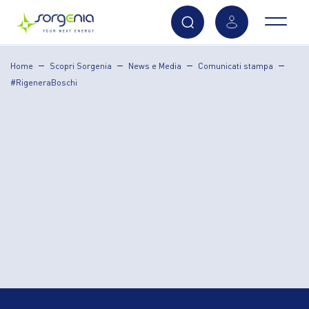
Vai
Home
Scopri Sorgenia
News e Media
Comunicati stampa
al
#RigeneraBoschi
contenuto
principale