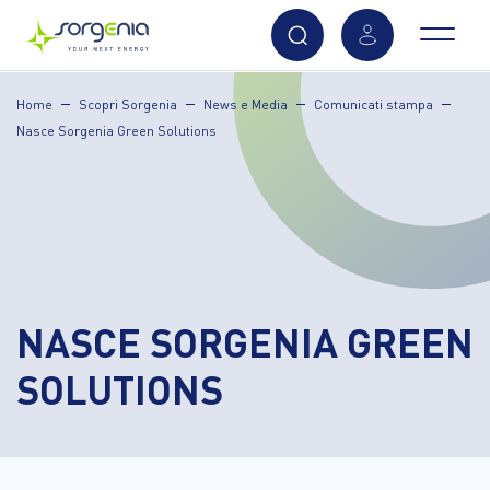
Vai
Home
Scopri Sorgenia
News e Media
Comunicati stampa
al
Nasce Sorgenia Green Solutions
contenuto
principale
NASCE SORGENIA GREEN
SOLUTIONS