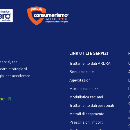
LINK UTILI E SERVIZI
ervizi, resi
Trattamento dati ARERA
ostra strategia si
Bonus sociale
gia, per accelerare
Agevolazioni
Mora e indennizzi
D
Modulistica reclami
ne
c
Trattamento dati personali
Metodi di pagamento
q
Prescrizioni importi
S