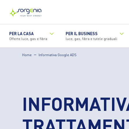
Vai
al
contenuto
principale
PER LA CASA
PER IL BUSINESS
Offerte luce, gas e fibra
luce, gas, fibra e tutele graduali
Home
Informativa Google ADS
INFORMATIV
TRATTAMENT