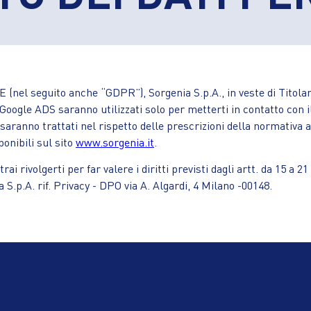
E (nel seguito anche “GDPR”), Sorgenia S.p.A., in veste di Titola
Google ADS saranno utilizzati solo per metterti in contatto con il
saranno trattati nel rispetto delle prescrizioni della normativa ap
ponibili sul sito
www.sorgenia.it
.
ai rivolgerti per far valere i diritti previsti dagli artt. da 15 a 
 S.p.A. rif. Privacy - DPO via A. Algardi, 4 Milano -00148.