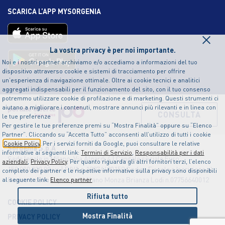
SCARICA L’APP MYSORGENIA
×
La vostra privacy è per noi importante.
Noi e i nostri partner archiviamo e/o accediamo a informazioni del tuo
dispositivo attraverso cookie e sistemi di tracciamento per offrire
un’esperienza di navigazione ottimale. Oltre ai cookie tecnici e analitici
aggregati indispensabili per il funzionamento del sito, con il tuo consenso
potremmo utilizzare cookie di profilazione e di marketing. Questi strumenti ci
aiutano a migliorare i contenuti, mostrare annunci più rilevanti e in linea con
CONSULTA
le tue preferenze
Per gestire le tue preferenze premi su “Mostra Finalità” oppure su “Elenco
Partner”. Cliccando su “Accetta Tutto” acconsenti all’utilizzo di tutti i cookie
Cookie Policy
. Per i servizi forniti da Google, puoi consultare le relative
Sorgenia S.p.A
informative ai seguenti link:
Termini di Servizio
,
Responsabilità per i dati
Sede legale in Milano, Via Algardi 4 | Capitale sociale Euro
aziendali
,
Privacy Policy
. Per quanto riguarda gli altri fornitori terzi, l’elenco
150.000.000,00 i.v. | P.IVA n.12874490159 Codice Fiscale e Iscrizione al
completo dei partner e le rispettive informative sulla privacy sono disponibili
Registro delle Imprese di Milano Monza Brianza Lodi n.07756640012
al seguente link:
Elenco partner
Rifiuta tutto
COOKIE POLICY
Mostra Finalità
PRIVACY POLICY