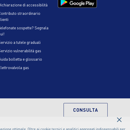
ichiarazione di accessibilità
Contributo straordinario
lienti
Telefonate sospette? Segnala
ui!
ervizio a tutele graduali
Servizio vulnerabilità gas
Guida bolletta e glossario
Elettrovalvola gas
CONSULTA
×
zione ottimale. Oltre ai cookie tecnici e analitici aggregati indispensabili per