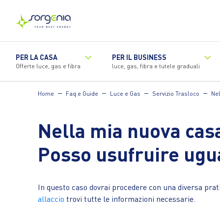
Vai
al
contenuto
principale
PER LA CASA
PER IL BUSINESS
Offerte luce, gas e fibra
luce, gas, fibra e tutele graduali
Home
Faq e Guide
Luce e Gas
Servizio Trasloco
Nel
Nella mia nuova casa 
Posso usufruire ugu
In questo caso dovrai procedere con una diversa pratic
allaccio
trovi tutte le informazioni necessarie.