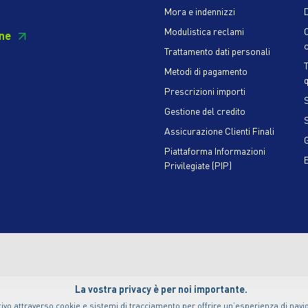
Mora e indennizzi
D
Modulistica reclami
ne
c
Trattamento dati personali
Metodi di pagamento
q
Prescrizioni importi
S
Gestione del credito
Assicurazione Clienti Finali
Piattaforma Informazioni
Privilegiate (PIP)
La vostra privacy è per noi importante.
ivo attraverso cookie e sistemi di tracciamento per offrire un’esperienza di naviga