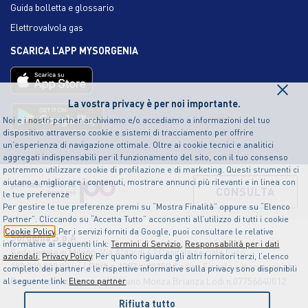
Guida bolletta e glossario
Elettrovalvola gas
SCARICA L’APP MYSORGENIA
×
La vostra privacy è per noi importante.
Noi e i nostri partner archiviamo e/o accediamo a informazioni del tuo
dispositivo attraverso cookie e sistemi di tracciamento per offrire
un’esperienza di navigazione ottimale. Oltre ai cookie tecnici e analitici
aggregati indispensabili per il funzionamento del sito, con il tuo consenso
potremmo utilizzare cookie di profilazione e di marketing. Questi strumenti ci
aiutano a migliorare i contenuti, mostrare annunci più rilevanti e in linea con
CONSULTA
le tue preferenze
Per gestire le tue preferenze premi su “Mostra Finalità” oppure su “Elenco
Partner”. Cliccando su “Accetta Tutto” acconsenti all’utilizzo di tutti i cookie
Cookie Policy
. Per i servizi forniti da Google, puoi consultare le relative
Sorgenia S.p.A
informative ai seguenti link:
Termini di Servizio
,
Responsabilità per i dati
Sede legale in Milano, Via Algardi 4 | Capitale sociale Euro
aziendali
,
Privacy Policy
. Per quanto riguarda gli altri fornitori terzi, l’elenco
150.000.000,00 i.v. | P.IVA n.12874490159 Codice Fiscale e Iscrizione al
completo dei partner e le rispettive informative sulla privacy sono disponibili
Registro delle Imprese di Milano Monza Brianza Lodi n.07756640012
al seguente link:
Elenco partner
Rifiuta tutto