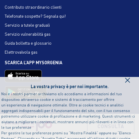
Contributo straordinario clienti
Telefonate sospette? Segnala qui!
Servizio a tutele graduali
Servizio vulnerabilità gas
Guida bolletta e glossario
Elettrovalvola gas
SCARICA L’APP MYSORGENIA
×
La vostra privacy è per noi importante.
Noi e i nostri partner archiviamo e/o accediamo a informazioni del tuo
dispositivo attraverso cookie e sistemi di tracciamento per offrire
un’esperienza di navigazione ottimale. Oltre ai cookie tecnici e analitici
aggregati indispensabili per il funzionamento del sito, con il tuo consenso
potremmo utilizzare cookie di profilazione e di marketing. Questi strumenti ci
aiutano a migliorare i contenuti, mostrare annunci più rilevanti e in linea con
CONSULTA
le tue preferenze
Per gestire le tue preferenze premi su “Mostra Finalità” oppure su “Elenco
Partner”. Cliccando su “Accetta Tutto” acconsenti all’utilizzo di tutti i cookie