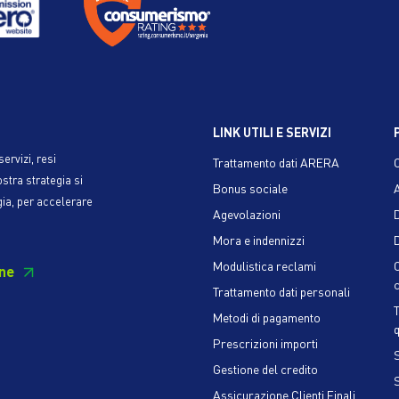
LINK UTILI E SERVIZI
ervizi, resi
Trattamento dati ARERA
ostra strategia si
Bonus sociale
gia, per accelerare
Agevolazioni
Mora e indennizzi
D
Modulistica reclami
ne
c
Trattamento dati personali
Metodi di pagamento
q
Prescrizioni importi
S
Gestione del credito
Assicurazione Clienti Finali