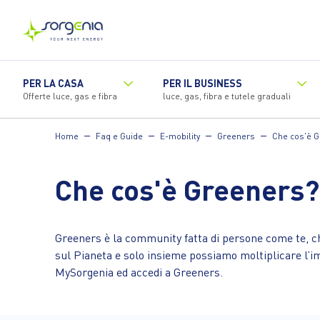
Vai
al
contenuto
principale
PER LA CASA
PER IL BUSINESS
Offerte luce, gas e fibra
luce, gas, fibra e tutele graduali
Home
Faq e Guide
E-mobility
Greeners
Che cos'è 
Che cos'è Greeners?
Greeners è la community fatta di persone come te, ch
sul Pianeta e solo insieme possiamo moltiplicare l’i
MySorgenia ed accedi a Greeners.