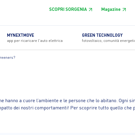
SCOPRI SORGENIA
Magazine
MYNEXTMOVE
GREEN TECHNOLOGY
app per ricaricare l'auto elettrica
fotovoltaico, comunità energeti
Greeners?
e hanno a cuore l’ambiente e le persone che lo abitano. Ogni sin
mpatto dei nostri comportamenti! Per scoprire tutto quello che p