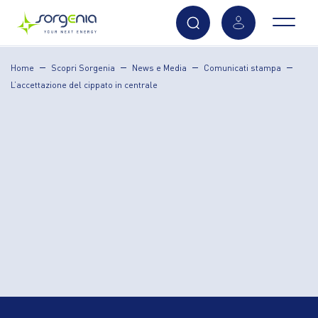
Vai
Home
Scopri Sorgenia
News e Media
Comunicati stampa
al
L’accettazione del cippato in centrale
contenuto
principale