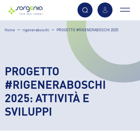
Vai
Home
rigeneraboschi
PROGETTO #RIGENERABOSCHI 2025
al
contenuto
principale
PROGETTO
#RIGENERABOSCHI
2025: ATTIVITÀ E
SVILUPPI