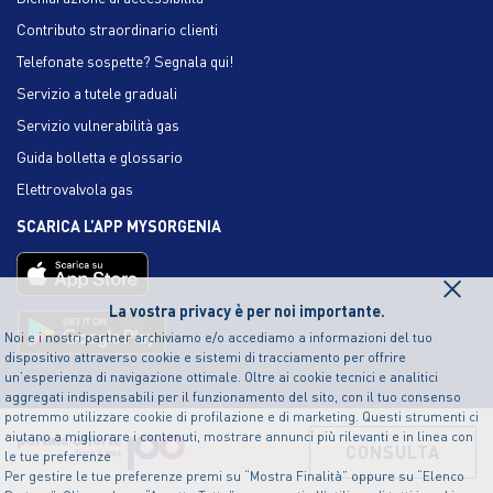
Contributo straordinario clienti
Telefonate sospette? Segnala qui!
Servizio a tutele graduali
Servizio vulnerabilità gas
Guida bolletta e glossario
Elettrovalvola gas
SCARICA L’APP MYSORGENIA
×
La vostra privacy è per noi importante.
Noi e i nostri partner archiviamo e/o accediamo a informazioni del tuo
dispositivo attraverso cookie e sistemi di tracciamento per offrire
un’esperienza di navigazione ottimale. Oltre ai cookie tecnici e analitici
aggregati indispensabili per il funzionamento del sito, con il tuo consenso
potremmo utilizzare cookie di profilazione e di marketing. Questi strumenti ci
aiutano a migliorare i contenuti, mostrare annunci più rilevanti e in linea con
CONSULTA
le tue preferenze
Per gestire le tue preferenze premi su “Mostra Finalità” oppure su “Elenco