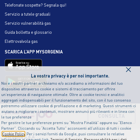
Telefonate sospette? Segnala qui!
Servizio a tutele graduali
Servizio vulnerabilità gas
Guida bolletta e glossario
Elettrovalvola gas
SCARICA L’APP MYSORGENIA
×
La vostra privacy è per noi importante.
Noi e i nostri partner archiviamo e/o accediamo a informazioni del tuo
dispositivo attraverso cookie e sistemi di tracciamento per offrire
un’esperienza di navigazione ottimale. Oltre ai cookie tecnici e analitici
aggregati indispensabili per il funzionamento del sito, con il tuo consenso
potremmo utilizzare cookie di profilazione e di marketing. Questi strumenti ci
aiutano a migliorare i contenuti, mostrare annunci più rilevanti e in linea con
CONSULTA
le tue preferenze
Per gestire le tue preferenze premi su “Mostra Finalità” oppure su “Elenco
Partner”. Cliccando su “Accetta Tutto” acconsenti all’utilizzo di tutti i cookie
Cookie Policy
. Per i servizi forniti da Google, puoi consultare le relative
Sorgenia S.p.A
informative ai seguenti link:
Termini di Servizio
,
Responsabilità per i dati