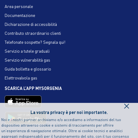
Area personale
Documentazione
Dichiarazione di accessibilità
Contributo straordinario clienti
Telefonate sospette? Segnala qui!
Servizio a tutele graduali
Servizio vulnerabilità gas
Guida bolletta e glossario
Elettrovalvola gas
SCARICA L’APP MYSORGENIA
×
La vostra privacy è per noi importante.
Noi e i nostri partner archiviamo e/o accediamo a informazioni del tuo
dispositivo attraverso cookie e sistemi di tracciamento per offrire
un’esperienza di navigazione ottimale. Oltre ai cookie tecnici e analitici
aggregati indispensabili per il funzionamento del sito, con il tuo consenso