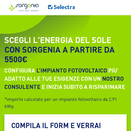
Vai
al
contenuto
principale
SCEGLI L'ENERGIA DEL SOLE
CON SORGENIA A PARTIRE DA
5500€
CONFIGURA
L’IMPIANTO FOTOVOLTAICO
PIU’
ADATTO ALLE TUE ESIGENZE CON UN
NOSTRO
CONSULENTE
E INIZIA SUBITO A RISPARIMARE
*importo calcolato per un impianto fotovoltaico da 2,91
kWp.
COMPILA IL FORM E VERRAI