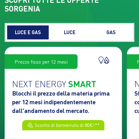
SORGENIA
LUCE E GAS
LUCE
GAS
Prezzo fisso per 12 mesi
NEXT ENERGY
SMART
Blocchi il prezzo della materia prima
S
per 12 mesi indipendentemente
c
dall'andamento del mercato.
c
Sconto di benvenuto di 80€!**