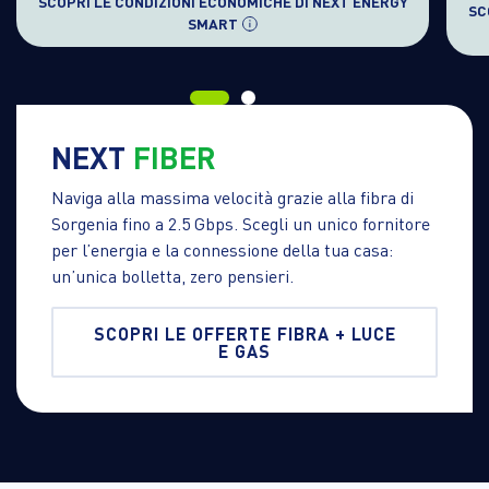
SCOPRI LE CONDIZIONI ECONOMICHE DI NEXT ENERGY
SC
SMART
NEXT
FIBER
Naviga alla massima velocità grazie alla fibra di
Sorgenia fino a 2.5 Gbps. Scegli un unico fornitore
per l’energia e la connessione della tua casa:
un’unica bolletta, zero pensieri.
SCOPRI LE OFFERTE FIBRA + LUCE
E GAS